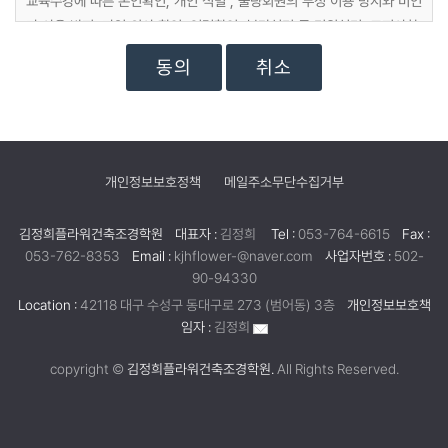
교육수강에 따른 본인확인, 개인 식별 , 불량회원의 부정 이용 방지와 비인
가 사용 방지, 가입 의사 확인, 연령확인, 불만처리 등 민원처리, 고지사항
전달
취소
마케팅 및 광고에 활용
교육정보 전달, 접속 빈도 파악 또는 회원의 서비스 이용에 대한 통계
개인정보보호정책
메일주소무단수집거부
김정희플라워건축조경학원
대표자 :
김정희
Tel :
053-764-6615
Fax :
053-762-8353
Email :
kjhflower-@naver.com
사업자번호 :
502-
90-94330
Location :
42118 대구 수성구 동대구로 273 (범어동) 3층
개인정보보호책
임자 :
김정희
copyright ©
김정희플라워건축조경학원.
All Rights Reserved.