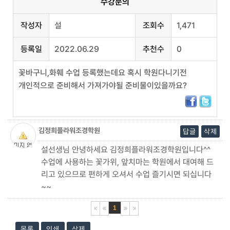
수강문의
작성자
설
조회수
1,471
등록일
2022.06.29
추천수
0
꽃바구니,화훼 수업 등록했는데요 혹시 학원다니기전
개인적으로 준비해서 가져가야될 준비물이있을까요?
김정희플라워조경학원
답글
삭제
설선생님 안녕하세요 김정희플라워조경학원입니다^^
2022.06.30
수업에 사용하는 꽃가위, 앞치마는 학원에서 대여해 드
11:45:27
리고 있으므로 편하게 오셔서 수업 즐기시면 되십니다
116.126.☆.226
~~
1
목록
인쇄
삭제