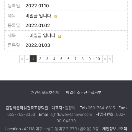
2022.01.10
비밀글 입니다.
2022.01.02
비밀글 입니다.
2022.01.03
1
2
3
4
5
6
7
8
9
10
개인정보보호정책
메일주소무단수집거부
김정희플라워건축조경학원
대표자 :
김정희
Tel :
053-764-6615
Fax :
053-762-8353
Email :
kjhflower-@naver.com
사업자번호 :
502-
90-94330
Location :
42118 대구 수성구 동대구로 273 (범어동) 3층
개인정보보호책