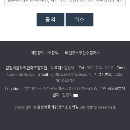
교육수강에 따른 본인확인, 개인 식별 , 불량회원의 부정 이용 방지와 비인
가 사용 방지, 가입 의사 확인, 연령확인, 불만처리 등 민원처리, 고지사항
전달
취소
마케팅 및 광고에 활용
교육정보 전달, 접속 빈도 파악 또는 회원의 서비스 이용에 대한 통계
개인정보보호정책
메일주소무단수집거부
김정희플라워건축조경학원
대표자 :
김정희
Tel :
053-764-6615
Fax :
053-762-8353
Email :
kjhflower-@naver.com
사업자번호 :
502-
90-94330
Location :
42118 대구 수성구 동대구로 273 (범어동) 3층
개인정보보호책
임자 :
김정희
copyright ©
김정희플라워건축조경학원.
All Rights Reserved.