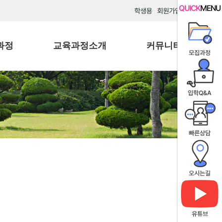
QUICK
MENU
학생용
회원가입
로그인
과정
교육과정소개
커뮤니티
모집과정
입학Q&A
빠른상담
오시는길
유튜브