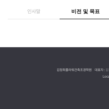
인사말
비전 및 목표
김정희플라워건축조경학원
대표자 :
김
Loca