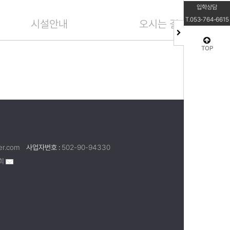
입학상담
T.053-764-6615
시설안내
오시는 길
TOP
er.com
사업자번호 :
502-90-94330
희