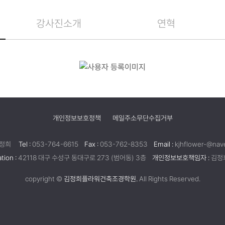
강사진소개
연혁
개인정보보호정책
메일주소무단수집거부
정희
Tel :
053-764-6615
Fax :
053-762-8353
Email :
kjhflower-@nav
tion :
42118 대구 수성구 동대구로 273 (범어동) 3층
개인정보보호책임자 :
김정
copyright ©
김정희플라워건축조경학원.
All Rights Reserved.