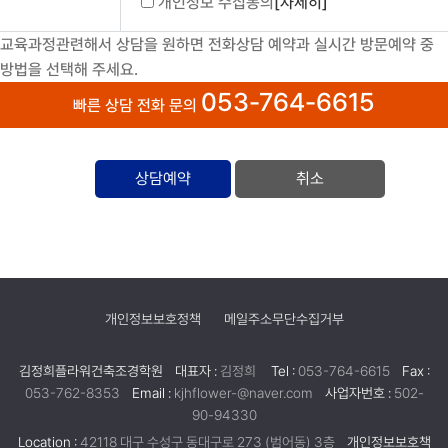
개인정보 수집동의
[자세히]
교육과정관련해서 상담을 원하면 전화상담 예약과 실시간 방문예약 중
방법을 선택해 주세요.
053-764-6615
빠른 상담 전화 문의
취소
개인정보보호정책
메일주소무단수집거부
김정희플라워건축조경학원
대표자 :
김정희
Tel :
053-764-6615
Fax :
053-762-8353
Email :
kjhflower-@naver.com
사업자번호 :
502-
90-94330
Location :
42118 대구 수성구 동대구로 273 (범어동) 3층
개인정보보호책